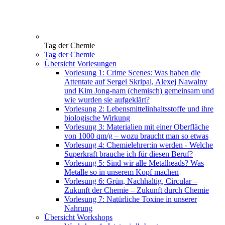
Tag der Chemie
Tag der Chemie
Übersicht Vorlesungen
Vorlesung 1: Crime Scenes: Was haben die
Attentate auf Sergei Skripal, Alexej Nawalny
und Kim Jong-nam (chemisch) gemeinsam und
wie wurden sie aufgeklärt?
Vorlesung 2: Lebensmittelinhaltsstoffe und ihre
biologische Wirkung
Vorlesung 3: Materialien mit einer Oberfläche
von 1000 qm/g – wozu braucht man so etwas
Vorlesung 4: Chemielehrer:in werden - Welche
Superkraft brauche ich für diesen Beruf?
Vorlesung 5: Sind wir alle Metalheads? Was
Metalle so in unserem Kopf machen
Vorlesung 6: Grün, Nachhaltig, Circular –
Zukunft der Chemie – Zukunft durch Chemie
Vorlesung 7: Natürliche Toxine in unserer
Nahrung
Übersicht Workshops