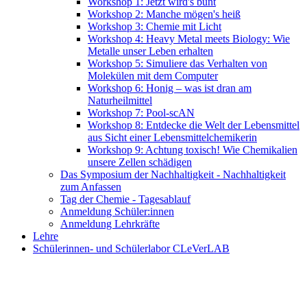
Workshop 1: Jetzt wird's bunt
Workshop 2: Manche mögen's heiß
Workshop 3: Chemie mit Licht
Workshop 4: Heavy Metal meets Biology: Wie
Metalle unser Leben erhalten
Workshop 5: Simuliere das Verhalten von
Molekülen mit dem Computer
Workshop 6: Honig – was ist dran am
Naturheilmittel
Workshop 7: Pool-scAN
Workshop 8: Entdecke die Welt der Lebensmittel
aus Sicht einer Lebensmittelchemikerin
Workshop 9: Achtung toxisch! Wie Chemikalien
unsere Zellen schädigen
Das Symposium der Nachhaltigkeit - Nachhaltigkeit
zum Anfassen
Tag der Chemie - Tagesablauf
Anmeldung Schüler:innen
Anmeldung Lehrkräfte
Lehre
Schülerinnen- und Schülerlabor CLeVerLAB