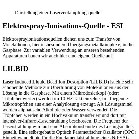
Darstellung einer Laserverdampfungsquelle
Elektrospray-Ionisations-Quelle - ESI
Elektrosprayionisationsquellen dienen uns zum Transfer von
Molekülionen, hier insbesondere Übergangsmetallkomplexe, in die
Gasphase. Zur variablen Verwendung an unseren bestehenden
Apparaturen bauen wir auch hier eine eigene Quelle auf.
LILBID
L
aser
I
nduced
L
iquid
B
ead
I
on
D
esorption (LILBID) ist eine sehr
schonende Methode zur Überführung von Molekülionen aus der
Lösung in die Gasphase. Mit einem Mikrodosierkopf (oder:
Tröpfchenwerfer) werden im 10 Hz Takt einzelne, frei fliegende
Mikrotröpfchen aus einer Analytlösung erzeugt. Als Lösungsmittel
werden aliphatische Alkohole oder Wasser verwendet. Die
Tröpfchen werden in ein Hochvakuum transferiert und dort mit
intensiver-Infrarot-Laserstrahlung beschossen. Die Frequenz der
Laserstrahlung wird auf eine Absorptionsbande des Lösungsmittels
gestellt. Eine selbstgebaute Optisch Parametrischer Oszillator (OPO)
Einheit wandelt hierfür die Fundamentalstrahlung eines Nd:YAG