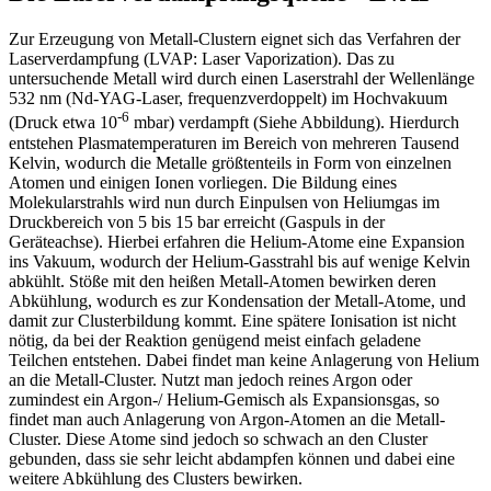
Zur Erzeugung von Metall-Clustern eignet sich das Verfahren der
Laserverdampfung (LVAP: Laser Vaporization). Das zu
untersuchende Metall wird durch einen Laserstrahl der Wellenlänge
532 nm (Nd-YAG-Laser, frequenzverdoppelt) im Hochvakuum
-6
(Druck etwa 10
mbar) verdampft (Siehe Abbildung). Hierdurch
entstehen Plasmatemperaturen im Bereich von mehreren Tausend
Kelvin, wodurch die Metalle größtenteils in Form von einzelnen
Atomen und einigen Ionen vorliegen. Die Bildung eines
Molekularstrahls wird nun durch Einpulsen von Heliumgas im
Druckbereich von 5 bis 15 bar erreicht (Gaspuls in der
Geräteachse). Hierbei erfahren die Helium-Atome eine Expansion
ins Vakuum, wodurch der Helium-Gasstrahl bis auf wenige Kelvin
abkühlt. Stöße mit den heißen Metall-Atomen bewirken deren
Abkühlung, wodurch es zur Kondensation der Metall-Atome, und
damit zur Clusterbildung kommt. Eine spätere Ionisation ist nicht
nötig, da bei der Reaktion genügend meist einfach geladene
Teilchen entstehen. Dabei findet man keine Anlagerung von Helium
an die Metall-Cluster. Nutzt man jedoch reines Argon oder
zumindest ein Argon-/ Helium-Gemisch als Expansionsgas, so
findet man auch Anlagerung von Argon-Atomen an die Metall-
Cluster. Diese Atome sind jedoch so schwach an den Cluster
gebunden, dass sie sehr leicht abdampfen können und dabei eine
weitere Abkühlung des Clusters bewirken.