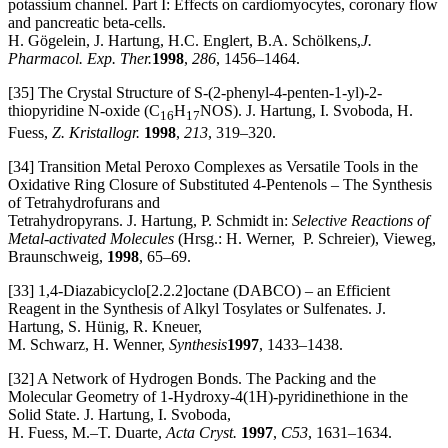
potassium channel. Part I: Effects on cardiomyocytes, coronary flow
and pancreatic beta-cells.
H. Gögelein, J. Hartung, H.C. Englert, B.A. Schölkens,
J.
Pharmacol. Exp. Ther.
1998
,
286
, 1456–1464.
[35] The Crystal Structure of S-(2-phenyl-4-penten-1-yl)-2-
thiopyridine N-oxide (C
H
NOS). J. Hartung, I. Svoboda, H.
16
17
Fuess,
Z. Kristallogr.
1998
,
213
, 319–320.
[34] Transition Metal Peroxo Complexes as Versatile Tools in the
Oxidative Ring Closure of Substituted 4-Pentenols – The Synthesis
of Tetrahydrofurans and
Tetrahydropyrans. J. Hartung, P. Schmidt in:
Selective Reactions of
Metal-activated Molecules
(Hrsg.: H. Werner, P. Schreier), Vieweg,
Braunschweig,
1998
, 65–69.
[33] 1,4-Diazabicyclo[2.2.2]octane (DABCO) – an Efficient
Reagent in the Synthesis of Alkyl Tosylates or Sulfenates. J.
Hartung, S. Hünig, R. Kneuer,
M. Schwarz, H. Wenner,
Synthesis
1997
, 1433–1438.
[32] A Network of Hydrogen Bonds. The Packing and the
Molecular Geometry of 1-Hydroxy-4(1H)-pyridinethione in the
Solid State. J. Hartung, I. Svoboda,
H. Fuess, M.–T. Duarte,
Acta Cryst.
1997
,
C53
, 1631–1634.