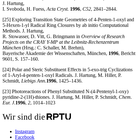
J. Hartung,
I. Svoboda, H. Fuess,
Acta Cryst.
1996
,
C52
, 2841–2844.
[25] Exploring Transition State Geometries of 4-Penten-1-oxyl and
5-Hexen-1-yl Radical Ring Closures by ab initio Computational
Methods. J. Hartung,
R. Stowasser, D. Vitt, G. Bringmann in
Overview of Research
Projects on the CRAY Y-MP at the Leibnitz-Rechenzentrum
München
(Hrsg.: C. Schaller, M. Brehm),
Bayerische Akademie der Wissenschaften, München,
1996
, Bericht
9601, S. 157–160.
[24] Polar and Steric Substituent Effects in 5-exo-trig Cyclizations
of 1-Aryl-4-penten-1-oxyl Radicals. J. Hartung, M. Hiller, P.
Schmidt,
Liebigs Ann.
1996
, 1425–1436.
[23] Photoreactions of Phenyl Substituted N-(4-Pentenyl-1-oxy)
pyridine-2-(1H)-thiones. J. Hartung, M. Hiller, P. Schmidt,
Chem.
Eur. J.
1996
,
2
, 1014–1023
Wir sind die
Instagram
Facebook