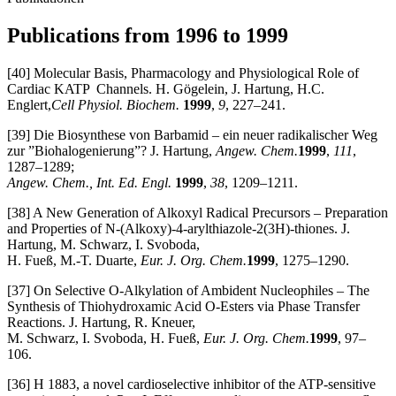
Publications from 1996 to 1999
[40] Molecular Basis, Pharmacology and Physiological Role of
Cardiac KATP Channels. H. Gögelein, J. Hartung, H.C.
Englert,
Cell Physiol. Biochem.
1999
,
9
, 227–241.
[39] Die Biosynthese von Barbamid – ein neuer radikalischer Weg
zur ”Biohalogenierung”? J. Hartung,
Angew. Chem.
1999
,
111
,
1287–1289;
Angew. Chem., Int. Ed. Engl.
1999
,
38
, 1209–1211.
[38] A New Generation of Alkoxyl Radical Precursors – Preparation
and Properties of N-(Alkoxy)-4-arylthiazole-2(3H)-thiones. J.
Hartung, M. Schwarz, I. Svoboda,
H. Fueß, M.-T. Duarte,
Eur. J. Org. Chem.
1999
, 1275–1290.
[37] On Selective O-Alkylation of Ambident Nucleophiles – The
Synthesis of Thiohydroxamic Acid O-Esters via Phase Transfer
Reactions. J. Hartung, R. Kneuer,
M. Schwarz, I. Svoboda, H. Fueß,
Eur. J. Org. Chem.
1999
, 97–
106.
[36] H 1883, a novel cardioselective inhibitor of the ATP-sensitive