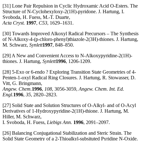
[31] Lone Pair Repulsion in Cyclic Hydroxamic Acid O-Esters. The
Structure of N-Cyclohexyloxy-2(1H)-pyridone. J. Hartung, I.
Svoboda, H. Fuess, M.-T. Duarte,
Acta Cryst.
1997
,
C53
, 1629–1631.
[30] Towards Improved Alkoxyl Radical Precursors – The Synthesis
of N-Alkoxy-4-(p-chloro-phenyl)thiazole-2(3H)-thiones. J. Hartung,
M. Schwarz,
Synlett
1997
, 848–850.
[29] A New and Convenient Access to N-Alkoxypyridine-2(1H)-
thiones. J. Hartung,
Synlett
1996
, 1206-1209.
[28] 5-Exo or 6-endo ? Exploring Transition State Geometries of 4-
Penten-1-oxyl Radical Ring Closures. J. Hartung, R. Stowasser, D.
Vitt, G. Bringmann,
Angew. Chem.
1996
,
108
, 3056-3059,
Angew. Chem. Int. Ed.
Engl.
1996
,
35
, 2820–2823.
[27] Solid State and Solution Structures of O-Alkyl- and of O-Acyl
Derivatives of 1-Hydroxypyridine-2(1H)-thione. J. Hartung, M.
Hiller, M. Schwarz,
I. Svoboda, H. Fuess,
Liebigs Ann.
1996
, 2091–2097.
[26] Balancing Conjugational Stabilization and Steric Strain. The
Solid State Geometry of a 2-Thioalkyl-subsituted Pyridine N-Oxide.