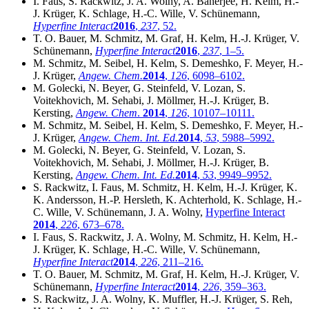
I. Faus, S. Rackwitz, J. A. Wolny, A. Banerjee, H. Kelm, H.-
J. Krüger, K. Schlage, H.-C. Wille, V. Schünemann,
Hyperfine Interact
2016
,
237
, 52.
T. O. Bauer, M. Schmitz, M. Graf, H. Kelm, H.-J. Krüger, V.
Schünemann,
Hyperfine Interact
2016
,
237
, 1–5.
M. Schmitz, M. Seibel, H. Kelm, S. Demeshko, F. Meyer, H.-
J. Krüger,
Angew. Chem.
2014
,
126
, 6098–6102.
M. Golecki, N. Beyer, G. Steinfeld, V. Lozan, S.
Voitekhovich, M. Sehabi, J. Möllmer, H.-J. Krüger, B.
Kersting,
Angew. Chem
.
2014
,
126
, 10107–10111.
M. Schmitz, M. Seibel, H. Kelm, S. Demeshko, F. Meyer, H.-
J. Krüger,
Angew. Chem. Int. Ed.
2014
,
53
, 5988–5992.
M. Golecki, N. Beyer, G. Steinfeld, V. Lozan, S.
Voitekhovich, M. Sehabi, J. Möllmer, H.-J. Krüger, B.
Kersting,
Angew. Chem. Int. Ed.
2014
,
53
, 9949–9952.
S. Rackwitz, I. Faus, M. Schmitz, H. Kelm, H.-J. Krüger, K.
K. Andersson, H.-P. Hersleth, K. Achterhold, K. Schlage, H.-
C. Wille, V. Schünemann, J. A. Wolny,
Hyperfine Interact
2014
,
226
, 673–678.
I. Faus, S. Rackwitz, J. A. Wolny, M. Schmitz, H. Kelm, H.-
J. Krüger, K. Schlage, H.-C. Wille, V. Schünemann,
Hyperfine Interact
2014
,
226
, 211–216.
T. O. Bauer, M. Schmitz, M. Graf, H. Kelm, H.-J. Krüger, V.
Schünemann,
Hyperfine Interact
2014
,
226
, 359–363.
S. Rackwitz, J. A. Wolny, K. Muffler, H.-J. Krüger, S. Reh,