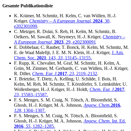
Gesamte Publikationsliste
K. Krämer, M. Schmitz, H. Kelm, C. van Wüllen, H.-J.
Krüger,
Chemistry – A European Journal
,
2024
, 30,
e202301099
.
C. Metzger, R. Dolai, S. Reh, H. Kelm, M. Schmitz, B.
Oelkers, M. Sawall, K. Neymeyr, H.-J. Krüger,
Chemistry –
A European Journal,
2023
, 29, e202300091
E. Dobbelaar, C. Rauber, T. Bonck, H. Kelm, M. Schmitz, M.
E. de Waal Malefijt, J. E. M. N. Klein, H.-J. Krüger,
J. Am.
Chem. Soc.
2021
, 143,
33
, 13145–13155.
F. Rupp, K. Chevalier, M. Graf, M. Schmitz, H. Kelm, A.
Grün, M. Zimmer, M. Gerhards, C. van Wüllen, H.-J. Krüger,
R. Diller,
Chem. Eur. J.
2017
,
23
, 2119–2132
.
T. Brietzke, T. Dietz, A. Kelling, U. Schilde, J. Bois, H.
Kelm, M. Reh, M. Schmitz, T. Körzdörfer, S. Leimkühler, U.
Wollenberger, H.-J. Krüger, H.-J. Holdt,
Chem. Eur. J.
2017
,
23
, 15583–15587.
F. S. Menges, S. M. Craig, N. Tötsch, A. Bloomfield, S.
Ghosh, H.-J. Krüger, M. A. Johnson,
Angew. Chem.
2016
,
128
, 1304–1307.
F. S. Menges, S. M. Craig, N. Tötsch, A. Bloomfield, S.
Ghosh, H.-J. Krüger, M. A. Johnson,
Angew. Chem.
Int. Ed.
2016
,
55
, 1282–1285.