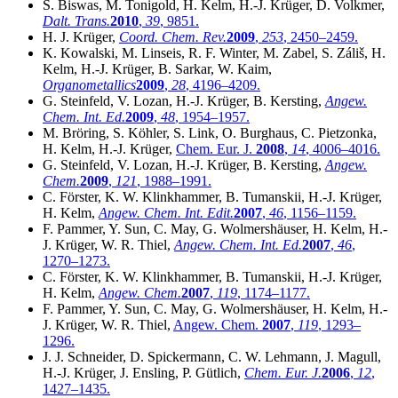
S. Biswas, M. Tonigold, H. Kelm, H.-J. Krüger, D. Volkmer,
Dalt. Trans.
2010
,
39
, 9851.
H. J. Krüger,
Coord. Chem. Rev.
2009
,
253
, 2450–2459.
K. Kowalski, M. Linseis, R. F. Winter, M. Zabel, S. Záliš, H.
Kelm, H.-J. Krüger, B. Sarkar, W. Kaim,
Organometallics
2009
,
28
, 4196–4209.
G. Steinfeld, V. Lozan, H.-J. Krüger, B. Kersting,
Angew.
Chem. Int. Ed.
2009
,
48
, 1954–1957.
M. Bröring, S. Köhler, S. Link, O. Burghaus, C. Pietzonka,
H. Kelm, H.-J. Krüger,
Chem. Eur. J.
2008
,
14
, 4006–4016.
G. Steinfeld, V. Lozan, H.-J. Krüger, B. Kersting,
Angew.
Chem.
2009
,
121
, 1988–1991.
C. Förster, K. W. Klinkhammer, B. Tumanskii, H.-J. Krüger,
H. Kelm,
Angew. Chem. Int. Edit.
2007
,
46
, 1156–1159.
F. Pammer, Y. Sun, C. May, G. Wolmershäuser, H. Kelm, H.-
J. Krüger, W. R. Thiel,
Angew. Chem. Int. Ed.
2007
,
46
,
1270–1273.
C. Förster, K. W. Klinkhammer, B. Tumanskii, H.-J. Krüger,
H. Kelm,
Angew. Chem.
2007
,
119
, 1174–1177.
F. Pammer, Y. Sun, C. May, G. Wolmershäuser, H. Kelm, H.-
J. Krüger, W. R. Thiel,
Angew. Chem.
2007
,
119
, 1293–
1296.
J. J. Schneider, D. Spickermann, C. W. Lehmann, J. Magull,
H.-J. Krüger, J. Ensling, P. Gütlich,
Chem. Eur. J.
2006
,
12
,
1427–1435.