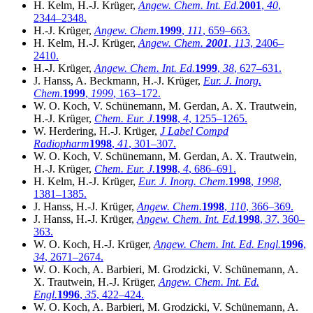
H. Kelm, H.-J. Krüger,
Angew. Chem. Int. Ed.
2001
,
40
,
2344–2348.
H.-J. Krüger,
Angew. Chem.
1999
,
111
, 659–663.
H. Kelm, H.-J. Krüger,
Angew. Chem.
2001
,
113
, 2406–
2410.
H.-J. Krüger,
Angew. Chem. Int. Ed.
1999
,
38
, 627–631.
J. Hanss, A. Beckmann, H.-J. Krüger,
Eur. J. Inorg.
Chem.
1999
,
1999
, 163–172.
W. O. Koch, V. Schünemann, M. Gerdan, A. X. Trautwein,
H.-J. Krüger,
Chem. Eur. J.
1998
,
4
, 1255–1265.
W. Herdering, H.-J. Krüger,
J Label Compd
Radiopharm
1998
,
41
, 301–307.
W. O. Koch, V. Schünemann, M. Gerdan, A. X. Trautwein,
H.-J. Krüger,
Chem. Eur. J.
1998
,
4
, 686–691.
H. Kelm, H.-J. Krüger,
Eur. J. Inorg. Chem.
1998
,
1998
,
1381–1385.
J. Hanss, H.-J. Krüger,
Angew. Chem.
1998
,
110
, 366–369.
J. Hanss, H.-J. Krüger,
Angew. Chem. Int. Ed.
1998
,
37
, 360–
363.
W. O. Koch, H.-J. Krüger,
Angew. Chem. Int. Ed. Engl.
1996
,
34
, 2671–2674.
W. O. Koch, A. Barbieri, M. Grodzicki, V. Schünemann, A.
X. Trautwein, H.-J. Krüger,
Angew. Chem. Int. Ed.
Engl.
1996
,
35
, 422–424.
W. O. Koch, A. Barbieri, M. Grodzicki, V. Schünemann, A.