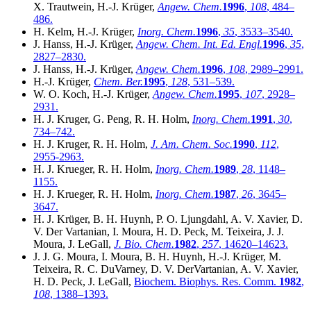
X. Trautwein, H.-J. Krüger,
Angew. Chem.
1996
,
108
, 484–
486.
H. Kelm, H.-J. Krüger,
Inorg. Chem.
1996
,
35
, 3533–3540.
J. Hanss, H.-J. Krüger,
Angew. Chem. Int. Ed. Engl.
1996
,
35
,
2827–2830.
J. Hanss, H.-J. Krüger,
Angew. Chem.
1996
,
108
, 2989–2991.
H.-J. Krüger,
Chem. Ber.
1995
,
128
, 531–539.
W. O. Koch, H.-J. Krüger,
Angew. Chem.
1995
,
107
, 2928–
2931.
H. J. Kruger, G. Peng, R. H. Holm,
Inorg. Chem.
1991
,
30
,
734–742.
H. J. Kruger, R. H. Holm,
J. Am. Chem. Soc.
1990
,
112
,
2955-2963.
H. J. Krueger, R. H. Holm,
Inorg. Chem.
1989
,
28
, 1148–
1155.
H. J. Krueger, R. H. Holm,
Inorg. Chem.
1987
,
26
, 3645–
3647.
H. J. Krüger, B. H. Huynh, P. O. Ljungdahl, A. V. Xavier, D.
V. Der Vartanian, I. Moura, H. D. Peck, M. Teixeira, J. J.
Moura, J. LeGall,
J. Bio. Chem.
1982
,
257
, 14620–14623.
J. J. G. Moura, I. Moura, B. H. Huynh, H.-J. Krüger, M.
Teixeira, R. C. DuVarney, D. V. DerVartanian, A. V. Xavier,
H. D. Peck, J. LeGall,
Biochem. Biophys. Res. Comm.
1982
,
108
, 1388–1393.