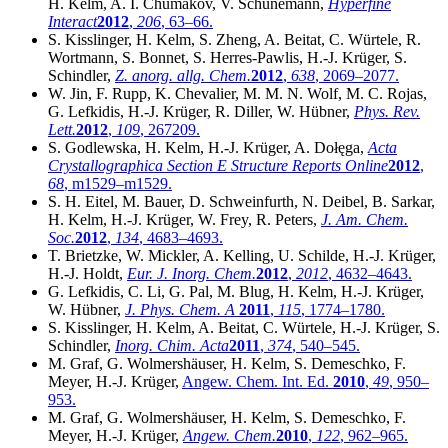
H. Kelm, A. I. Chumakov, V. Schünemann,
Hyperfine
Interact
2012
,
206
, 63–66.
S. Kisslinger, H. Kelm, S. Zheng, A. Beitat, C. Würtele, R.
Wortmann, S. Bonnet, S. Herres-Pawlis, H.-J. Krüger, S.
Schindler,
Z. anorg. allg. Chem.
2012
,
638
, 2069–2077.
W. Jin, F. Rupp, K. Chevalier, M. M. N. Wolf, M. C. Rojas,
G. Lefkidis, H.-J. Krüger, R. Diller, W. Hübner,
Phys. Rev.
Lett.
2012
,
109
, 267209.
S. Godlewska, H. Kelm, H.-J. Krüger, A. Dołęga,
Acta
Crystallographica Section E Structure Reports Online
2012
,
68
, m1529–m1529.
S. H. Eitel, M. Bauer, D. Schweinfurth, N. Deibel, B. Sarkar,
H. Kelm, H.-J. Krüger, W. Frey, R. Peters,
J. Am. Chem.
Soc.
2012
,
134
, 4683–4693.
T. Brietzke, W. Mickler, A. Kelling, U. Schilde, H.-J. Krüger,
H.-J. Holdt,
Eur. J. Inorg. Chem.
2012
,
2012
, 4632–4643.
G. Lefkidis, C. Li, G. Pal, M. Blug, H. Kelm, H.-J. Krüger,
W. Hübner,
J. Phys. Chem. A
2011
,
115
, 1774–1780.
S. Kisslinger, H. Kelm, A. Beitat, C. Würtele, H.-J. Krüger, S.
Schindler,
Inorg. Chim. Acta
2011
,
374
, 540–545.
M. Graf, G. Wolmershäuser, H. Kelm, S. Demeschko, F.
Meyer, H.-J. Krüger,
Angew. Chem. Int. Ed.
2010
,
49
, 950–
953.
M. Graf, G. Wolmershäuser, H. Kelm, S. Demeschko, F.
Meyer, H.-J. Krüger,
Angew. Chem.
2010
,
122
, 962–965.